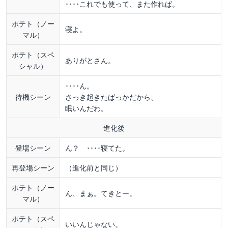
････これでも使って、また作れば。
ポテト（ノー
寝よ。
マル）
ポテト（スペ
ありがとさん。
シャル）
････ん。
待機シーン
さっき起きたばっかだから、
眠いんだわ。
進化後
登場シーン
ん？ ････寝てた。
再登場シーン
（進化前と同じ）
ポテト（ノー
ん、まぁ。てきとー。
マル）
ポテト（スペ
いいんじゃない。