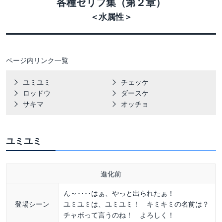
各種セリフ集（第２章）
＜水属性＞
ページ内リンク一覧
ユミユミ
チェッケ
ロッドウ
ダースケ
サキマ
オッチョ
ユミユミ
進化前
ん～････はぁ、やっと出られたぁ！
登場シーン
ユミユミは、ユミユミ！ キミキミの名前は？
チャボって言うのね！ よろしく！