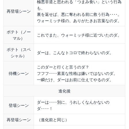
極悪非道と思われる「つまみ食い」という行為
も、
再登場シーン
裏を返せば、悪に奪われる前に救う行為････。
ウォーミッチ様の、ありがたきお言葉なのダ。
ポテト（ノー
これでまた、ウォーミッチ様に近づいたのダ。
マル）
ポテト（スペ
ダーは、こんなトコロで終わらないのダ。
シャル）
このダーと行くと言うのダ？
待機シーン
フフフ････素直な性格は嫌いではないのダ。
一瞬だけ、ダーはお前に仕えてやるのダ。
進化後
ダーは････別に、うれしくなんかないの
登場シーン
ダ････！
再登場シーン
（進化前と同じ）