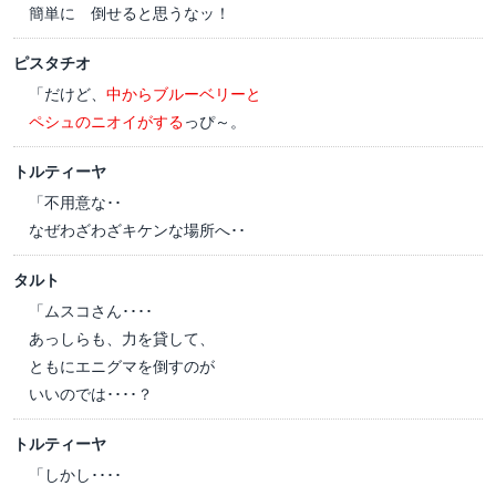
簡単に 倒せると思うなッ！
ピスタチオ
「だけど、
中からブルーベリーと
ペシュのニオイがする
っぴ～。
トルティーヤ
「不用意な･･
なぜわざわざキケンな場所へ･･
タルト
「ムスコさん････
あっしらも、力を貸して、
ともにエニグマを倒すのが
いいのでは････？
トルティーヤ
「しかし････