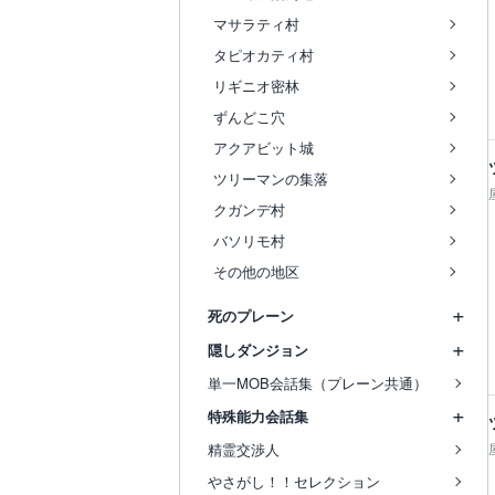
マサラティ村
タピオカティ村
リギニオ密林
ずんどこ穴
アクアビット城
ツリーマンの集落
クガンデ村
バソリモ村
その他の地区
死のプレーン
隠しダンジョン
単一MOB会話集（プレーン共通）
特殊能力会話集
精霊交渉人
やさがし！！セレクション