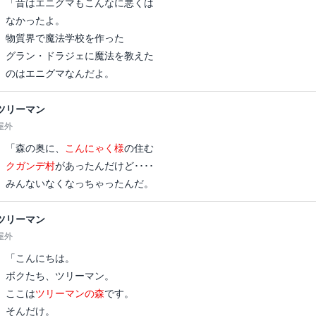
「昔はエニグマもこんなに悪くは
なかったよ。
物質界で魔法学校を作った
グラン・ドラジェに魔法を教えた
のはエニグマなんだよ。
ツリーマン
屋外
「森の奥に、
こんにゃく様
の住む
クガンデ村
があったんだけど････
みんないなくなっちゃったんだ。
ツリーマン
屋外
「こんにちは。
ボクたち、ツリーマン。
ここは
ツリーマンの森
です。
そんだけ。