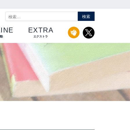
検
索:
INE
EXTRA
活動
エクストラ