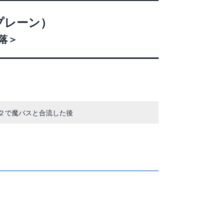
プレーン）
落＞
２で魔バスと合流した後