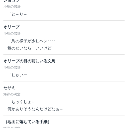
小鳥の岩場
「と～り～
オリーブ
小鳥の岩場
「鳥の様子が少しヘン････
気のせいなら いいけど････
オリーブの目の前にいる文鳥
小鳥の岩場
「じゅいー
セサミ
海岸の洞窟
「ちっくしょ～
何かありそうなんだけどなぁ～
（地面に落ちている手紙）
海岸の洞窟