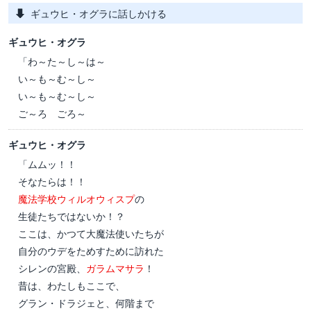
ギュウヒ・オグラに話しかける
ギュウヒ・オグラ
「わ～た～し～は～
い～も～む～し～
い～も～む～し～
ご～ろ ごろ～
ギュウヒ・オグラ
「ムムッ！！
そなたらは！！
魔法学校ウィルオウィスプ
の
生徒たちではないか！？
ここは、かつて大魔法使いたちが
自分のウデをためすために訪れた
シレンの宮殿、
ガラムマサラ
！
昔は、わたしもここで、
グラン・ドラジェと、何階まで