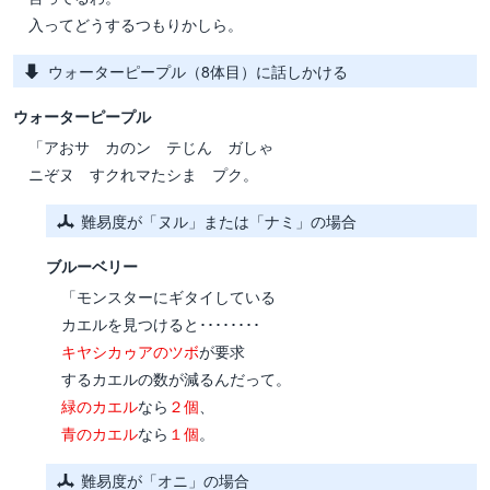
入ってどうするつもりかしら。
ウォーターピープル（8体目）に話しかける
ウォーターピープル
「アおサ カのン テじん ガしゃ
ニぞヌ すクれマたシま プク。
難易度が「ヌル」または「ナミ」の場合
ブルーベリー
「モンスターにギタイしている
カエルを見つけると････････
キヤシカゥアのツボ
が要求
するカエルの数が減るんだって。
緑のカエル
なら
２個
、
青のカエル
なら
１個
。
難易度が「オニ」の場合