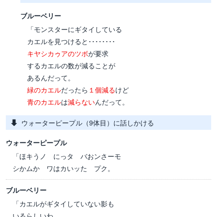
ブルーベリー
「モンスターにギタイしている
カエルを見つけると････････
キヤシカゥアのツボ
が要求
するカエルの数が減ることが
あるんだって。
緑のカエル
だったら
１個減る
けど
青のカエル
は
減らない
んだって。
ウォーターピープル（9体目）に話しかける
ウォーターピープル
「ほキうノ にっタ バおンさーモ
シかムか ワはカいッた プク。
ブルーベリー
「カエルがギタイしていない影も
いるらしいわ。