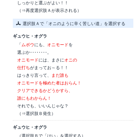
しっかりと選ぶがよい！！
（⇒再度選択肢Ａが表示される）
選択肢Ａで「オニのように辛く苦しい道」を選択する
ギュウヒ・オグラ
「
ムボウ
にも、
オニモード
を
選ぶか････････。
オニモード
には、まさに
オニの
仕打ち
がまってお～る！！
はっきり言って、
まだ誰も
オニモードを極めた者はおらん！
クリアできるかどうかすら、
誰にもわからん！
それでも、いいんじゃな？
（⇒選択肢Ｂ発生）
ギュウヒ・オグラ
（選択肢Ｂで「はい」を選択する）