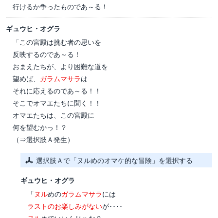
行けるか争ったものであ～る！
ギュウヒ・オグラ
「この宮殿は挑む者の思いを
反映するのであ～る！
おまえたちが、より困難な道を
望めば、
ガラムマサラ
は
それに応えるのであ～る！！
そこでオマエたちに聞く！！
オマエたちは、この宮殿に
何を望むかっ！？
（⇒選択肢Ａ発生）
選択肢Ａで「ヌルめのオマケ的な冒険」を選択する
ギュウヒ・オグラ
「
ヌル
めの
ガラムマサラ
には
ラストのお楽しみがない
が････