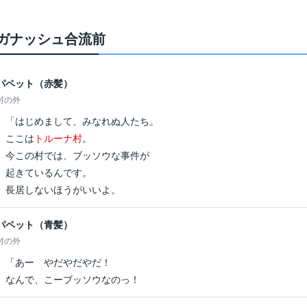
ガナッシュ合流前
パペット（赤髪）
村の外
「はじめまして、みなれぬ人たち。
ここは
トルーナ村
。
今この村では、ブッソウな事件が
起きているんです。
長居しないほうがいいよ。
パペット（青髪）
村の外
「あー やだやだやだ！
なんで、こーブッソウなのっ！