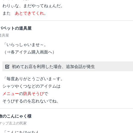
わりぃな、まだやってねぇんだ。
また
あとできてくれ
。
パペットの道具屋
道具屋
「いらっしゃいませ～。
（⇒各アイテム購入画面へ）
初めてお店を利用した場合、追加会話が発生
「毎度ありがとうございま～す。
シャツやくつなどのアイテムは
メニュー
の
防具そうび
で
そうびするのを忘れないでね。
旅のこんにゃく様
マップ左上の民家
「こんにちはぺたん。