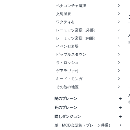
ベナコンチャ遺跡
文鳥温泉
ワクティ村
レーミッツ宮殿（外部）
レーミッツ宮殿（内部）
イベンセ岩場
ピップルスタウン
ラ・ロッシュ
ゲアラヴァ村
キード・モンガ
その他の地区
闇のプレーン
死のプレーン
隠しダンジョン
単一MOB会話集（プレーン共通）