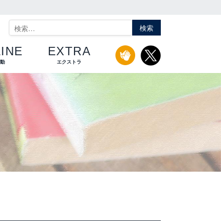
検
索:
INE
EXTRA
活動
エクストラ