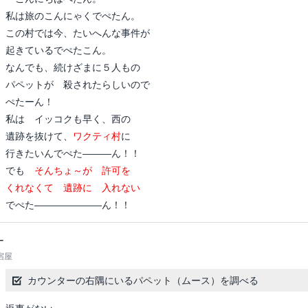
私は旅のこんにゃくでぺたん。
この村では今、たいへんな事件が
起きているでぺたこん。
なんでも、続けざまに５人もの
パペットが 殺されたらしいので
ぺたーん！
私は イッコクも早く、西の
遺跡を抜けて、
ワクティ村
に
行きたいんでぺた―――ん！！
でも
そんちょ～が 許可を
くれなくて 遺跡に 入れない
でぺた―――――――ん！！
－
宿屋
カウンターの右隅にいるパペット（ムース）を調べる