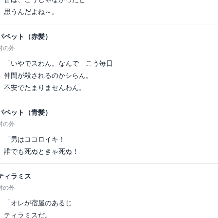
思うんだよね～。
パペット（赤髪）
村の外
「いやでスわん。なんで こう毎日
仲間が殺されるのかシらん。
不安でたまりまセんわん。
パペット（青髪）
村の外
「男はココロイキ！
誰でも死ぬときゃ死ぬ！
ティラミス
村の外
「オレが宿屋のあるじ
ティラミスだ。