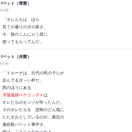
パペット（青髪）
村の外
「オレんちは ほら
見ての通りのボロ家さ。
今、旅のこんにゃく様に
使ってもらってんだ。
パペット（赤髪）
村の外
「トルーナは、古代の民の子らが
住んでる古～い村だ。
西のほうにある
浮遊遺跡ベナコンチャ
は
オレたちのセンゾが作ったんだ。
そのオレたちを 恐怖のどん底に
たたきおとしているのが、最近の
連続殺パペット事件さ。
昔は、こうじゃなかったと