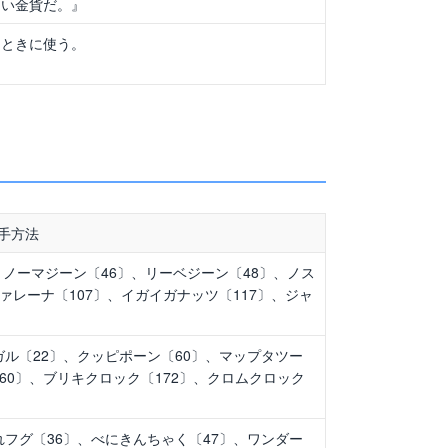
ない金貨だ。』
るときに使う。
手方法
ノーマジーン〔46〕、リーベジーン〔48〕、ノス
ァレーナ〔107〕、イガイガナッツ〔117〕、ジャ
ガル〔22〕、クッピポーン〔60〕、マップタツー
60〕、ブリキクロック〔172〕、クロムクロック
れフグ〔36〕、べにきんちゃく〔47〕、ワンダー