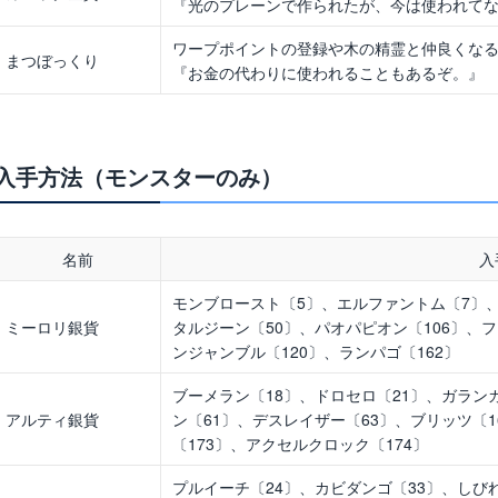
『光のプレーンで作られたが、今は使われて
ワープポイントの登録や木の精霊と仲良くな
まつぼっくり
『お金の代わりに使われることもあるぞ。』
入手方法（モンスターのみ）
名前
入
モンブロースト〔5〕、エルファントム〔7〕、
ミーロリ銀貨
タルジーン〔50〕、パオパピオン〔106〕、フ
ンジャンブル〔120〕、ランパゴ〔162〕
ブーメラン〔18〕、ドロセロ〔21〕、ガラン
アルティ銀貨
ン〔61〕、デスレイザー〔63〕、ブリッツ〔1
〔173〕、アクセルクロック〔174〕
プルイーチ〔24〕、カビダンゴ〔33〕、しび