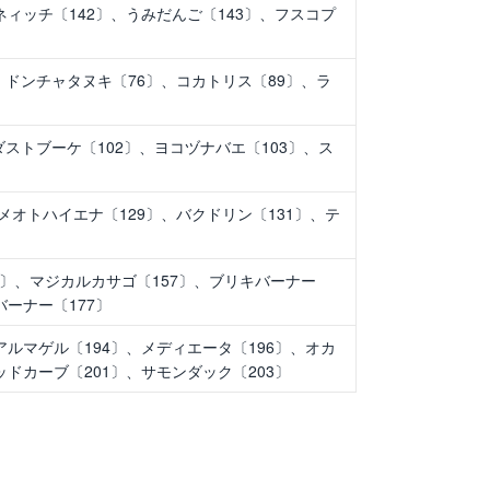
ネィッチ〔142〕、うみだんご〔143〕、フスコプ
、ドンチャタヌキ〔76〕、コカトリス〔89〕、ラ
〕
ストブーケ〔102〕、ヨコヅナバエ〔103〕、ス
メオトハイエナ〔129〕、バクドリン〔131〕、テ
4〕、マジカルカサゴ〔157〕、ブリキバーナー
バーナー〔177〕
アルマゲル〔194〕、メディエータ〔196〕、オカ
ッドカーブ〔201〕、サモンダック〔203〕