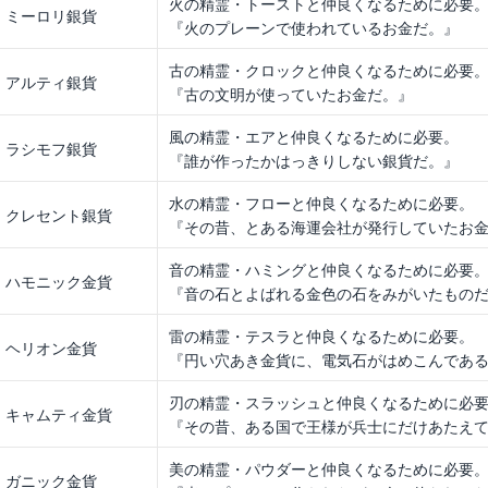
火の精霊・トーストと仲良くなるために必要
ミーロリ銀貨
『火のプレーンで使われているお金だ。』
古の精霊・クロックと仲良くなるために必要
アルティ銀貨
『古の文明が使っていたお金だ。』
風の精霊・エアと仲良くなるために必要。
ラシモフ銀貨
『誰が作ったかはっきりしない銀貨だ。』
水の精霊・フローと仲良くなるために必要。
クレセント銀貨
『その昔、とある海運会社が発行していたお
音の精霊・ハミングと仲良くなるために必要
ハモニック金貨
『音の石とよばれる金色の石をみがいたもの
雷の精霊・テスラと仲良くなるために必要。
ヘリオン金貨
『円い穴あき金貨に、電気石がはめこんであ
刃の精霊・スラッシュと仲良くなるために必
キャムティ金貨
『その昔、ある国で王様が兵士にだけあたえ
美の精霊・パウダーと仲良くなるために必要
ガニック金貨