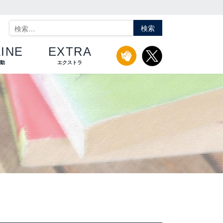
検
索:
INE
EXTRA
活動
エクストラ