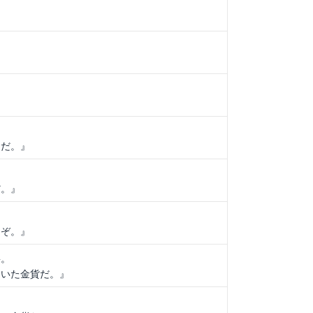
。
。
金だ。』
。
だ。』
るぞ。』
要。
ていた金貨だ。』
。