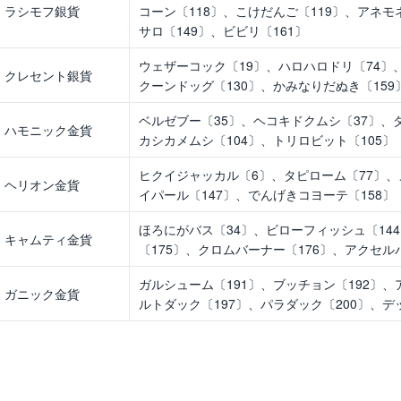
ラシモフ銀貨
コーン〔118〕、こけだんご〔119〕、アネモ
サロ〔149〕、ビビリ〔161〕
ウェザーコック〔19〕、ハロハロドリ〔74〕
クレセント銀貨
クーンドッグ〔130〕、かみなりだぬき〔159
ベルゼブー〔35〕、ヘコキドクムシ〔37〕、ダ
ハモニック金貨
カシカメムシ〔104〕、トリロビット〔105〕
ヒクイジャッカル〔6〕、タピローム〔77〕、
ヘリオン金貨
イパール〔147〕、でんげきコヨーテ〔158〕
ほろにがバス〔34〕、ビローフィッシュ〔14
キャムティ金貨
〔175〕、クロムバーナー〔176〕、アクセル
ガルシューム〔191〕、ブッチョン〔192〕、
ガニック金貨
ルトダック〔197〕、パラダック〔200〕、デ