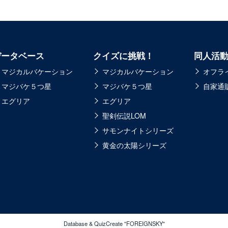
データベース
クイズに挑戦！
同人活
マジカルバケーション
マジカルバケーション
オフラ
マジバケ５つ星
マジバケ５つ星
自家通
エグリア
エグリア
聖剣伝説LOM
サモンナイトシリーズ
黄金の太陽シリーズ
Database & QuizCreate "FOREIGNSKY"