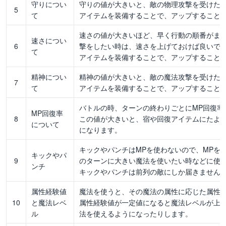
守りについ
守りの値が大きいと、敵の物理攻撃を受けた
5
て
アイテムを装備することで、アップすること
速さの値が大きいほど、早く行動の順番がま
速さについ
6
撃をしたい時は、速さを上げておけば良いで
て
アイテムを装備することで、アップすること
精神につい
精神の値が大きいと、敵の魔法攻撃を受けた
7
て
アイテムを装備することで、アップすること
バトルの時、ターンの終わりごとにMP回復率
MP回復率
8
この値が大きいと、宿や回復アイテムにたよ
について
になります。
キックやパンチはMPを使わないので、MPを
キックやパ
9
のターンに大きい魔法を使いたい時などに使
ンチ
キックやパンチは前列の敵にしか届きません
属性経験値
魔法を使うと、その魔法の属性に応じた属性
10
と魔法レベ
属性経験値が一定値になると魔法レベルが上
ル
法を使えるようになったりします。