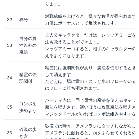
ります。
対戦成績を上げると、様々な称号が得られます
32
称号
力値にボーナスとして反映されます。
主人公キャラクターだけは、レッツアミーゴを
自分の属
法も覚えることができます。
33
性以外の
レッツアミーゴすると、相手のキャラクターの
魔法
えるようになります。
精霊には強弱関係があり、魔法を使用するとき
精霊の強
して消えます。
34
弱関係
たとえば、場に雷のテスラと水のフローがいる
はフローに打ち消されます。
パーティ内に、同じ属性の魔法を使えるキャラ
コンボを
35
魔法を唱えさせ、遅いほうに攻撃魔法を唱えさ
決めよう
マジックドールがいればコンボは組みやすくな
砂漠では時々、アメフラシにタッチしながら歩
砂漠の歩
36
アメフラシに触れると、雨をふらせてくれるの
き方