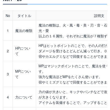
No
タイトル
説明文
魔法の種類は、火・風・毒・美・刃・音・石
1
魔法の種類
光・愛
以上の１６属性、それぞれに魔法が７種類ず
HPはヒットポイントのことで、その人の打た
HPについ
2
ダメージを受けるとどんどん減って行き、０
て
宿やカエルグミなどで回復することができま
MPはマジックポイントのことで、魔法を使う
MPについ
す。
3
て
強力な魔法ほどMPをたくさん使います。
宿やミミズグミなどで回復することができま
力の値が大きいと、キックやパンチなどで攻
4
力について
が大きくなります。
アイテムを装備することで、アップすること