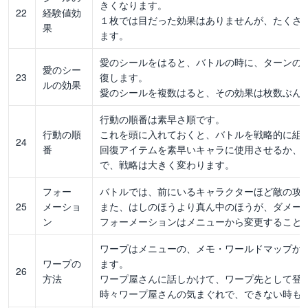
きくなります。
22
経験値効
１枚では目だった効果はありませんが、たくさ
果
ます。
愛のシールをはると、バトルの時に、ターンの終
愛のシー
23
復します。
ルの効果
愛のシールを複数はると、その効果は枚数ぶん
行動の順番は素早さ順です。
行動の順
これを頭に入れておくと、バトルを戦略的に組
24
番
回復アイテムを素早いキャラに使用させるか、
で、戦略は大きく変わります。
フォー
バトルでは、前にいるキャラクターほど敵の攻
25
メーショ
また、はしのほうより真ん中のほうが、ダメー
ン
フォーメーションはメニューから変更すること
ワープはメニューの、メモ・ワールドマップか
ワープの
ます。
26
方法
ワープ屋さんに話しかけて、ワープ先として登
時々ワープ屋さんの気まぐれで、できない時も