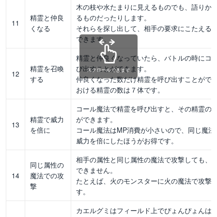
木の枝や水たまりに見えるものでも、語りか
精霊と仲良
るものだったりします。
11
くなる
それらを探し出して、相手の要求にこたえる
できます。
精霊と仲良くなっていたら、バトルの時にコ
精霊を召喚
び出すことができます。
スクロールできます
12
する
仲良くなった数だけ精霊を呼び出すことがで
おける精霊の数は７体です。
コール魔法で精霊を呼び出すと、その精霊の
精霊で威力
ができます。
13
を倍に
コール魔法はMP消費が小さいので、同じ魔法
威力を倍にしたほうがお得です。
相手の属性と同じ属性の魔法で攻撃しても、
同じ属性の
できません。
14
魔法での攻
たとえば、火のモンスターに火の魔法で攻撃
撃
す。
カエルグミはフィールド上でぴょんぴょんは