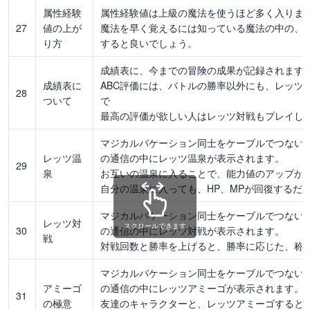
属性経験
属性経験値は上級の魔法を使うほど多く入りま
27
値の上が
魔法を早く覚えるには知っている魔法の中の、
り方
すると良いでしょう。
成績表に、今までの冒険の成果が記録されます
成績表に
ABC評価には、バトルの勝率以外にも、レッツ
28
ついて
で
最高の評価が欲しい人はレッツ対戦もプレイし
マジカルバケーション同士をケーブルでつない
レッツ温
の通信の中にレッツ温泉が表示されます。
29
泉
お互いの温泉に入ることで、能力値のアップが
自分の温泉に入っても、HP、MPが回復するだ
マジカルバケーション同士をケーブルでつない
レッツ対
スクロールできます
30
の通信の中にレッツ対戦が表示されます。
戦
対戦回数と勝率を上げると、勝率に応じた、称
マジカルバケーション同士をケーブルでつない
アミーゴ
の通信の中にレッツアミーゴが表示されます。
31
の極意
友達のキャラクターと、レッツアミーゴすると