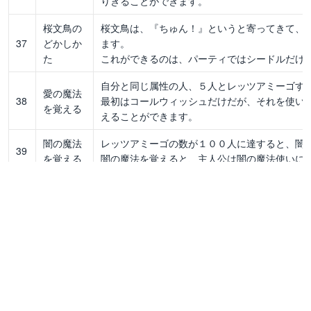
りきることができます。
桜文鳥の
桜文鳥は、『ちゅん！』というと寄ってきて、
37
どかしか
ます。
た
これができるのは、パーティではシードルだけ
自分と同じ属性の人、５人とレッツアミーゴす
愛の魔法
38
最初はコールウィッシュだけだが、それを使い
を覚える
えることができます。
闇の魔法
レッツアミーゴの数が１００人に達すると、闇
39
を覚える
闇の魔法を覚えると、主人公は闇の魔法使いに
光の魔法
光の魔法以外のすべての魔法を覚えると、光の
40
を覚える
光の魔法を覚えると、主人公は光の魔法使いに
各項目の入手方法
No.1～20