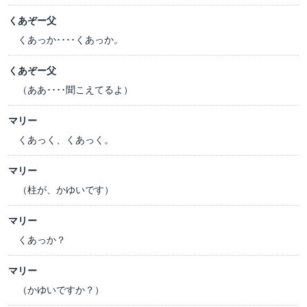
くあぞー父
くあっか････くあっか。
くあぞー父
（ああ････聞こえてるよ）
マリー
くあっく、くあっく。
マリー
（柱が、かゆいです）
マリー
くあっか？
マリー
（かゆいですか？）