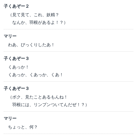
子くあぞー２
（見て見て、これ、妖精？
なんか、羽根があるよ！？）
マリー
わあ、びっくりしたあ！
子くあぞー３
くあっか！
くあっか、くあっか、くあ！
子くあぞー３
（ボク、見たことあるもんね！
羽根には、リンプンついてんだぜ！？）
マリー
ちょっと、何？