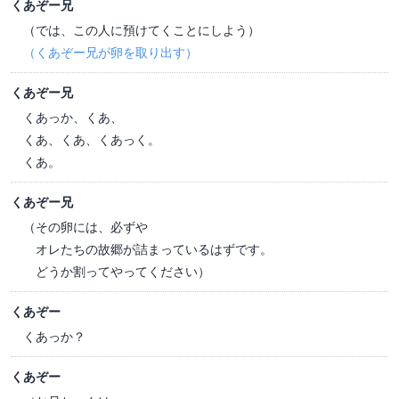
くあぞー兄
（では、この人に預けてくことにしよう）
（くあぞー兄が卵を取り出す）
くあぞー兄
くあっか、くあ、
くあ、くあ、くあっく。
くあ。
くあぞー兄
（その卵には、必ずや
オレたちの故郷が詰まっているはずです。
どうか割ってやってください）
くあぞー
くあっか？
くあぞー