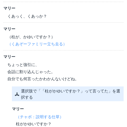
マリー
くあっく、くあっか？
マリー
（柱が、かゆいですか？）
（くあぞーファミリー立ち去る）
マリー
ちょっと強引に、
会話に割り込んじゃった。
自分でも何言ったかわかんないけどね。
選択肢で「「柱がかゆいですか？」って言ってた」を選
択する
マリー
（チャボ：説明する仕草）
柱がかゆいですか？