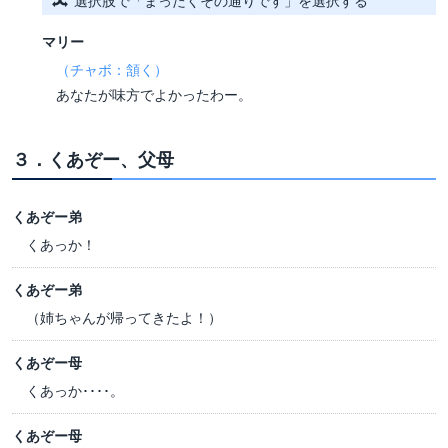
選択肢で「まったくその通りです」を選択する
マリー
（チャボ：頷く）
あなたが味方でよかったわー。
３．くあぞー、父母
くあぞー弟
くあっか！
くあぞー弟
（姉ちゃんが帰ってきたよ！）
くあぞー母
くあっか････。
くあぞー母