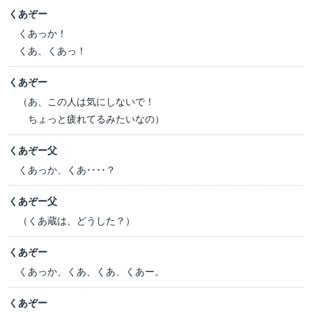
くあぞー
くあっか！
くあ、くあっ！
くあぞー
（あ、この人は気にしないで！
ちょっと疲れてるみたいなの）
くあぞー父
くあっか、くあ････？
くあぞー父
（くあ蔵は、どうした？）
くあぞー
くあっか、くあ、くあ、くあー。
くあぞー