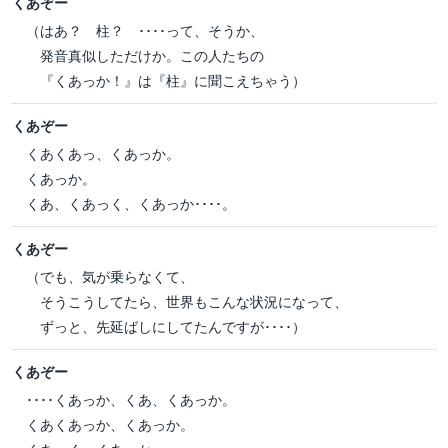
くあぞー
（はあ？ 柱？ ････って、そうか、
発音真似しただけか。この人たちの
『くあっか！』は『柱』に聞こえちゃう）
くあぞー
くあくあっ、くあっか。
くあっか。
くあ、くあっく、くあっか････。
くあぞー
（でも、気が乗らなくて、
そうこうしてたら、世界もこんな状況になって、
ずっと、先延ばしにしてたんですが････）
くあぞー
････くあっか、くあ、くあっか。
くあくあっか、くあっか。