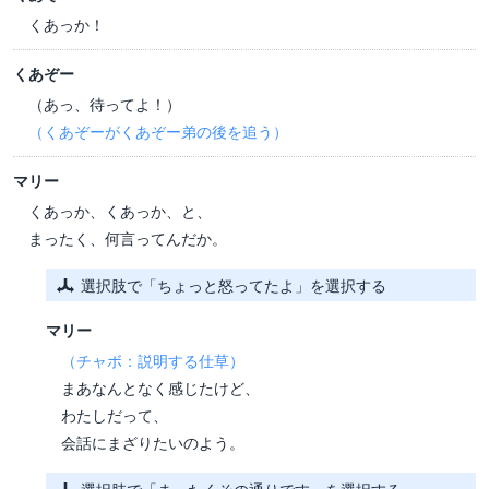
くあっか！
くあぞー
（あっ、待ってよ！）
（くあぞーがくあぞー弟の後を追う）
マリー
くあっか、くあっか、と、
まったく、何言ってんだか。
選択肢で「ちょっと怒ってたよ」を選択する
マリー
（チャボ：説明する仕草）
まあなんとなく感じたけど、
わたしだって、
会話にまざりたいのよう。