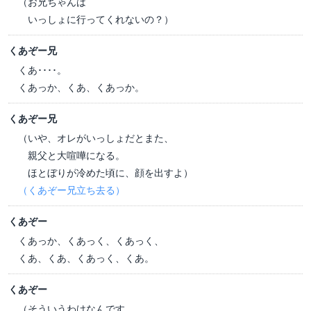
（お兄ちゃんは
いっしょに行ってくれないの？）
くあぞー兄
くあ････。
くあっか、くあ、くあっか。
くあぞー兄
（いや、オレがいっしょだとまた、
親父と大喧嘩になる。
ほとぼりが冷めた頃に、顔を出すよ）
（くあぞー兄立ち去る）
くあぞー
くあっか、くあっく、くあっく、
くあ、くあ、くあっく、くあ。
くあぞー
（そういうわけなんです。