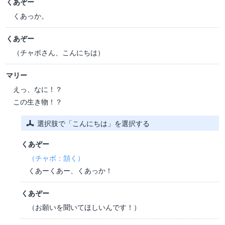
くあぞー
くあっか。
くあぞー
（チャボさん、こんにちは）
マリー
えっ、なに！？
この生き物！？
選択肢で「こんにちは」を選択する
くあぞー
（チャボ：頷く）
くあーくあー、くあっか！
くあぞー
（お願いを聞いてほしいんです！）