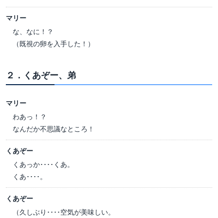
マリー
な、なに！？
（既視の卵を入手した！）
２．くあぞー、弟
マリー
わあっ！？
なんだか不思議なところ！
くあぞー
くあっか････くあ。
くあ････。
くあぞー
（久しぶり････空気が美味しい。