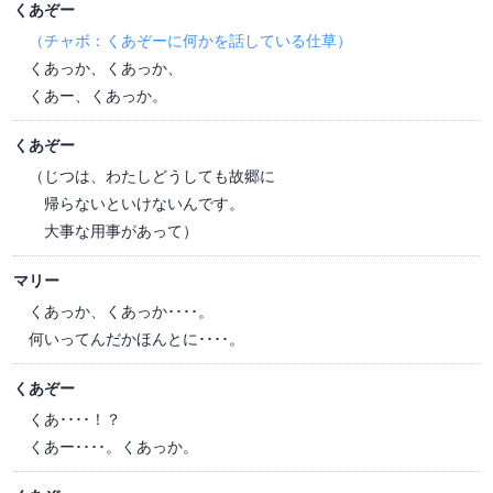
くあぞー
（チャボ：くあぞーに何かを話している仕草）
くあっか、くあっか、
くあー、くあっか。
くあぞー
（じつは、わたしどうしても故郷に
帰らないといけないんです。
大事な用事があって）
マリー
くあっか、くあっか････。
何いってんだかほんとに････。
くあぞー
くあ････！？
くあー････。くあっか。