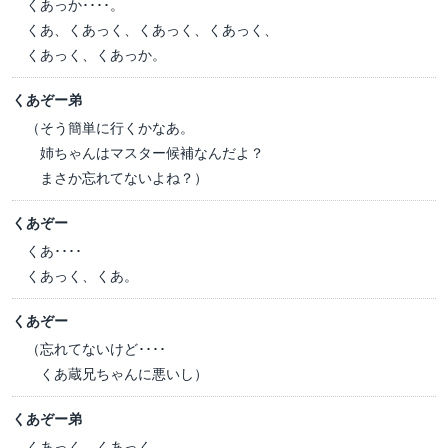
くあっか････。
くあ、くあっく、くあっく、くあっく、
くあっく、くあっか。
くあぞー弟
（そう簡単に行くかなあ。
姉ちゃんはマスター候補なんだよ？
まさか忘れてないよね？）
くあぞー
くあ････
くあっく、くあ。
くあぞー
（忘れてないけど････
くあ蔵兄ちゃんに悪いし）
くあぞー弟
くあっく、くあっく。