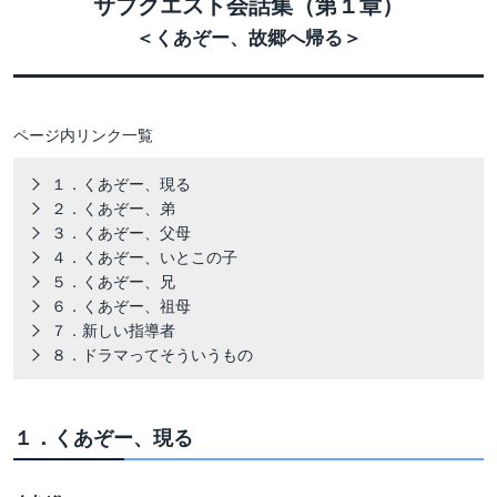
サブクエスト会話集（第１章）
＜くあぞー、故郷へ帰る＞
ページ内リンク一覧
１．くあぞー、現る
２．くあぞー、弟
３．くあぞー、父母
４．くあぞー、いとこの子
５．くあぞー、兄
６．くあぞー、祖母
７．新しい指導者
８．ドラマってそういうもの
１．くあぞー、現る