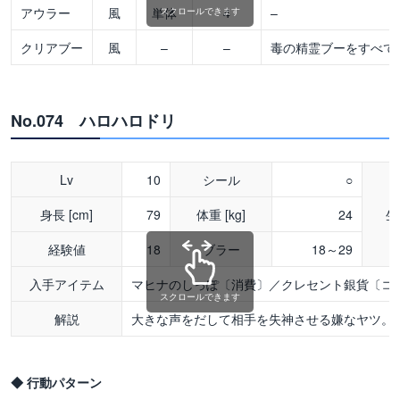
アウラー
風
単体
4
–
スクロールできます
クリアブー
風
–
–
毒の精霊ブーをすべて
No.074 ハロハロドリ
Lv
10
シール
○
身長 [cm]
79
体重 [kg]
24
生
経験値
18
ブラー
18～29
入手アイテム
マヒナのしっぽ〔消費〕／クレセント銀貨〔コ
スクロールできます
解説
大きな声をだして相手を失神させる嫌なヤツ。
◆ 行動パターン