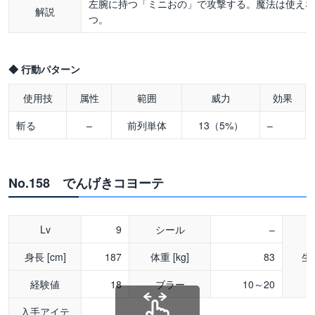
左腕に持つ「ミニおの」で攻撃する。魔法は使え
解説
つ。
◆ 行動パターン
使用技
属性
範囲
威力
効果
斬る
–
前列単体
13（5%）
–
No.158 でんげきコヨーテ
Lv
9
シール
–
身長 [cm]
187
体重 [kg]
83
生
経験値
18
ブラー
10～20
入手アイテ