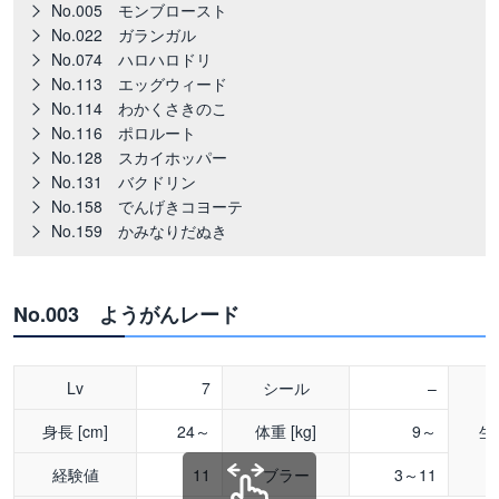
No.005 モンブロースト
No.022 ガランガル
No.074 ハロハロドリ
No.113 エッグウィード
No.114 わかくさきのこ
No.116 ポロルート
No.128 スカイホッパー
No.131 バクドリン
No.158 でんげきコヨーテ
No.159 かみなりだぬき
No.003 ようがんレード
Lv
7
シール
–
身長 [cm]
24～
体重 [kg]
9～
生
経験値
11
ブラー
3～11