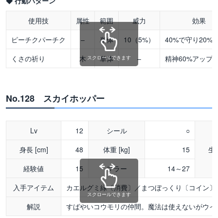
◆ 行動パターン
使用技
属性
範囲
威力
効果
ピーチクパーチク
–
単体
10（5%）
40%で守り20%
くさの祈り
木
単体
–
精神60%アップ
スクロールできます
No.128 スカイホッパー
Lv
12
シール
○
身長 [cm]
48
体重 [kg]
15
生
経験値
15
ブラー
14～27
入手アイテム
カエルグミ緑〔消費〕／まつぼっくり〔コイン〕
スクロールできます
解説
すばやいコウモリの仲間。魔法は使えないがウイ