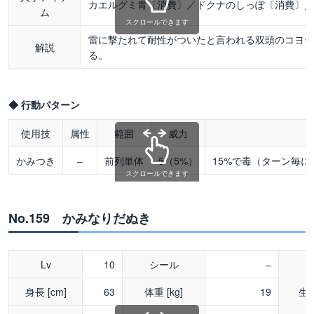
カエルグミ青〔消費〕／ドクナのしっぽ〔消費〕
ム
スクロールできます
雷に撃たれて耐性がついたと言われる双頭のコヨ
解説
る。
◆ 行動パターン
使用技
属性
範囲
威力
かみつき
–
前列単体
5（5%）
15%で毒（ターン毎に
スクロールできます
No.159 かみなりだぬき
Lv
10
シール
–
身長 [cm]
63
体重 [kg]
19
生