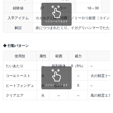
経験値
27
ブラー
16～30
入手アイテム
カエルグミ緑〔消費〕／ミーロリ銀貨〔コイン
スクロールできます
解説
炎につつまれたくり。イガグリハンマーでたた
◆ 行動パターン
使用技
属性
範囲
威力
たいあたり
–
前列単体
5（5%）
–
コールトースト
火
–
–
火の精霊トー
ヒートフォンデュ
火
横2体
5
–
スクロールできます
クリアエア
火
–
–
風の精霊エア