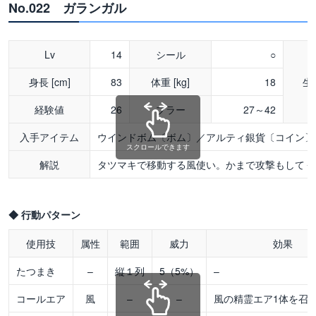
No.022 ガランガル
Lv
14
シール
○
身長 [cm]
83
体重 [kg]
18
生
経験値
26
ブラー
27～42
入手アイテム
ウインドボム〔ボム〕／アルティ銀貨〔コイン〕
スクロールできます
解説
タツマキで移動する風使い。かまで攻撃もしてく
◆ 行動パターン
使用技
属性
範囲
威力
効果
たつまき
–
縦１列
5（5%）
–
コールエア
風
–
–
風の精霊エア1体を召