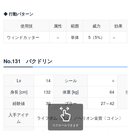
◆ 行動パターン
使用技
属性
範囲
威力
効果
ウィンドカッター
–
単体
5（5%）
–
No.131 バクドリン
Lv
14
シール
○
身長 [cm]
132
体重 [kg]
64
生
経験値
30
ブラー
27～42
入手アイテ
ライフボム〔ボム〕／ヘリオン金貨〔コイン〕
ム
スクロールできます