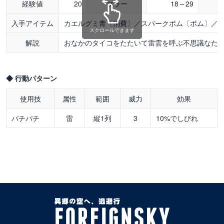
経験値
20
ブラー
18～29
入手アイテム
カエルグミ青〔消費〕／スパークボム〔ボム〕／
スクロールできます
解説
おなかのタイコをたたいて雷雲を呼ぶ不思議なた
◆ 行動パターン
使用技
属性
範囲
威力
効果
パチパチ
雷
縦1列
3
10%でしびれ