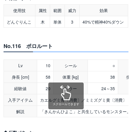
使用技
属性
範囲
威力
効果
どんぐりんこ
木
単体
3
40%で精神40%ダウン
No.116 ポロルート
Lv
10
シール
○
身長 [cm]
58
体重 [kg]
38
生
経験値
20
ブラー
24～35
入手アイテム
カエルグミ青〔消費〕／ミミズグミ黄〔消費〕
スクロールできます
解説
「きんかんひよこ」と共生しているモンスター。