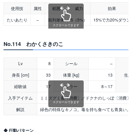
使用技
属性
範囲
威力
効果
たいあたり
–
前列単体
5（5%）
15%で力20%ダウン
スクロールできます
No.114 わかくさきのこ
Lv
8
シール
–
身長 [cm]
33
体重 [kg]
13
生
経験値
17
ブラー
8～17
入手アイテム
ミミズグミ黄〔消費〕／ドクナのしっぽ〔消費〕
スクロールできます
解説
緑色の特殊なキノコ。毒を持ち食べても青臭い。
◆ 行動パターン