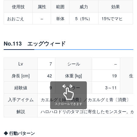
使用技
属性
範囲
威力
効果
おおごえ
–
単体
5（5%）
15%でマヒ
No.113 エッグウィード
Lv
7
シール
–
身長 [cm]
42
体重 [kg]
19
生
経験値
9
ブラー
3～11
入手アイテム
カエルグミ緑〔消費〕／カエルグミ青〔消費〕
スクロールできます
解説
ハロハロドリのタマゴに寄生したモンスター。か
◆ 行動パターン