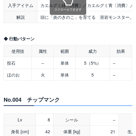
入手アイテム
カエルグミ緑〔消費〕／カエルグミ青〔消費〕／
スクロールできます
解説
頭に「炎のきのこ」を育てる 溶岩モンスター。
◆ 行動パターン
使用技
属性
範囲
威力
効果
投石
–
単体
5（5%）
–
ほのお
火
単体
5
–
No.004 チップマンク
Lv
8
シール
–
身長 [cm]
42
体重 [kg]
21
生