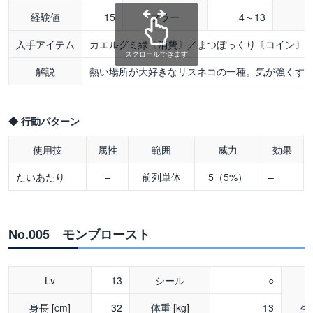
経験値
15
ブラー
4～13
入手アイテム
カエルグミ緑〔消費〕／まつぼっくり〔コイン〕
スクロールできます
解説
熱い場所が大好きなリスネコの一種。気が強くす
◆ 行動パターン
使用技
属性
範囲
威力
効果
たいあたり
–
前列単体
5（5%）
–
No.005 モンブロースト
Lv
13
シール
○
身長 [cm]
32
体重 [kg]
13
生