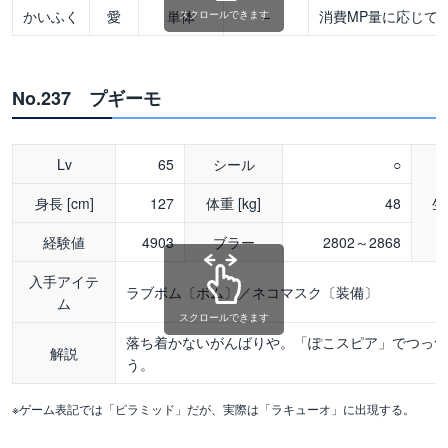
かいふく
愛
単体
–
消費MP量に応じてH
スクロールできます
No.237 プギーモ
Lv
65
シール
○
身長 [cm]
127
体重 [kg]
48
生
経験値
4903
ブラー
2802～2868
入手アイテ
ラブボム〔ボム〕／ネコマスク〔装備〕
ム
スクロールできます
落ち着かないがんばりや。「ぽこスピア」でつっ
解説
う。
※ゲーム表記では「ピラミッド」だが、実際は「ラキューオ」に出現する。