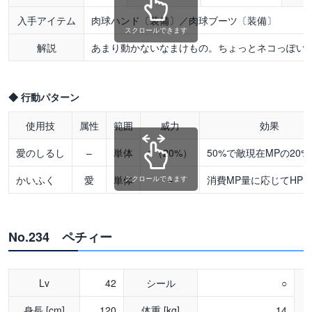
入手アイテム
肉球ハンド〔装備〕／肉球ブーツ〔装備〕
スクロールできます
解説
あまり動かないなまけもの。ちょっとネコっぽい
◆ 行動パターン
使用技
属性
範囲
威力
効果
愛のしるし
–
単体
1（20%）
50%で敵現在MPの20
かいふく
愛
単体
–
消費MP量に応じてHP
スクロールできます
No.234 ペチィー
Lv
42
シール
○
身長 [cm]
120
体重 [kg]
14