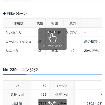
◆ 行動パターン
使用技
属性
範囲
威力
たいあたり
–
前列単体
5（5%）
–
コールウィッシュ
愛
–
–
愛の精霊ウィ
スクロールできます
ねんりき
愛
単体
10
20%で強いマ
No.239 エンジジ
Lv
70
シール
身長 [cm]
168
体重 [kg]
6
経験値
7897
ブラー
2802～287