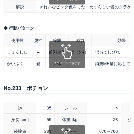
解説
きれいなピンク色をした めずらしい愛のクラゲ
◆ 行動パターン
使用技
属性
範囲
威力
効果
しょくしゅ
–
前列単体
5（5%）
15%でしびれ
かいふく
愛
単体
–
消費MP量に応じてH
スクロールできます
No.233 ポチョン
Lv
35
シール
○
身長 [cm]
59
体重 [kg]
26
生
経験値
281
ブラー
670～706