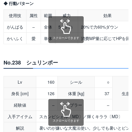
◆ 行動パターン
使用技
属性
範囲
威力
効果
がんばる
–
全体
5（5%）
20%で力60%ダウン
かいふく
愛
単体
–
消費MP量に応じてHPを回
スクロールできます
No.238 シュリンポー
Lv
160
シール
○
身長 [cm]
126
体重 [kg]
37
生息
経験値
–
ブラー
–
入手アイテム
スカンピシェル〔MD〕／輝くキララ〔MD〕
スクロールできます
解説
暑いのが嫌いな大魔法使い。少しでも暑いとピン