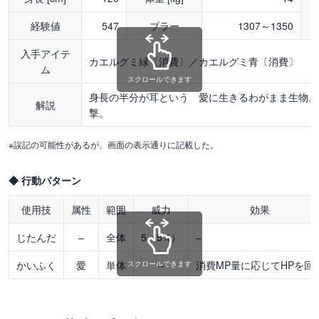
経験値
547
ブラー
1307～1350
入手アイテ
カエルグミ緑〔消費〕／カエルグミ青〔消費〕
ム
スクロールできます
身長の半分が耳という 愛に生きるわがまま生物。
解説
撃。
※誤記の可能性があるが、画面の表示通りに記載した。
◆ 行動パターン
使用技
属性
範囲
威力
効果
じたんだ
–
全体
5（5%）
–
かいふく
愛
単体
–
消費MP量に応じてHPを回
スクロールできます