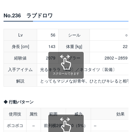
No.236 ラブドロワ
Lv
56
シール
○
身長 [cm]
143
体重 [kg]
22
経験値
2079
ブラー
2802～2859
入手アイテム
光るキララ〔MD〕／ネコタイツ〔装備〕
スクロールできます
解説
とってもマジメな好青年。ひとたびキレると相手
◆ 行動パターン
使用技
属性
範囲
威力
効果
ボコボコ
–
前列横2体
10（5%）
–