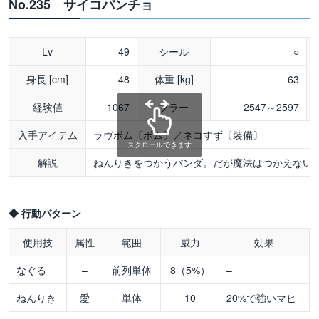
No.235 サイコパンチョ
Lv
49
シール
○
身長 [cm]
48
体重 [kg]
63
経験値
1067
ブラー
2547～2597
入手アイテム
ラヴボム〔ボム〕／ネコすず〔装備〕
スクロールできます
解説
ねんりきをつかうパンダ。だが魔法はつかえない
◆ 行動パターン
使用技
属性
範囲
威力
効果
なぐる
–
前列単体
8（5%）
–
ねんりき
愛
単体
10
20%で強いマヒ