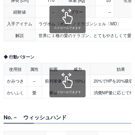
身長 [cm]
170
体重 [kg]
55
生息
経験値
–
ブラー
–
入手アイテム
ラヴボム〔ボム〕／ドラゴンシェル〔MD〕
スクロールできます
解説
世界に１種の愛のドラゴン。とてもやさしくて愛
◆ 行動パターン
使用技
属性
範囲
威力
効果
かみつき
–
前列単体
8（10%）
20%でHPを20%吸収
かいふく
愛
単体
–
消費MP量に応じてH
スクロールできます
No.－ ウィッシュハンド