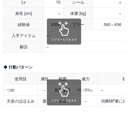
Lv
75
シール
○
身長 [cm]
–
体重 [kg]
–
経験値
6359
ブラー
560～636
入手アイテム
–
スクロールできます
解説
–
◆ 行動パターン
使用技
属性
範囲
威力
効
つめ
–
前列単体
10（5%）
–
天使のほほえみ
愛
単体
–
消費MP量に応
スクロールできます