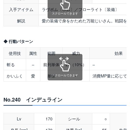
入手アイテム
ラヴボム〔ボム〕／フローライト〔装備〕
スクロールできます
解説
愛の装備で身をかためた万能じいさん。戦闘を
◆ 行動パターン
使用技
属性
範囲
威力
効果
斬る
–
前列単体
20（10%）
–
かいふく
愛
単体
–
消費MP量に応じてH
スクロールできます
No.240 インデュライン
Lv
170
シール
○