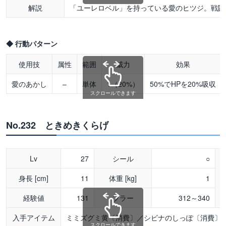
解説
「ユーレロベル」を持っている愛のヒツジ。戦闘
◆ 行動パターン
使用技
属性
範囲
威力
効果
愛のあかし
–
単体
1（20%）
50%でHPを20%吸収
スクロールできます
No.232 ときめきくらげ
Lv
27
シール
○
身長 [cm]
11
体重 [kg]
1
経験値
131
ブラー
312～340
入手アイテム
ミミズグミ黄〔消費〕／シビナのしっぽ〔消費〕
スクロールできます