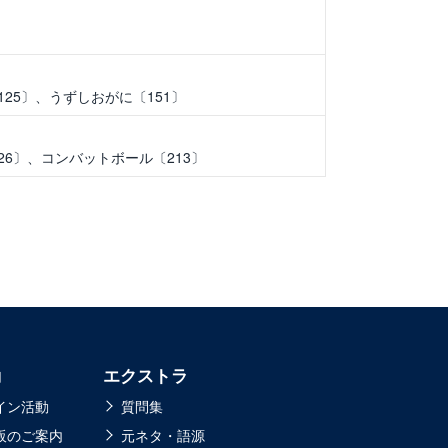
25〕、うずしおがに〔151〕
26〕、コンバットボール〔213〕
動
エクストラ
イン活動
質問集
販のご案内
元ネタ・語源