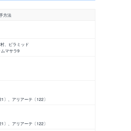
手方法
デ村、ピラミッド
ラムマサラ9
ド
）
1〕、アリアーテ〔122〕
1〕、アリアーテ〔122〕