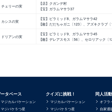
【店】クガンデ村
チェリーの実
【宝】ガラムマサラ37
【宝】ピラミッド8、ガラムマサラ42
カシスの実
【敵】だだちゃガニ〔123〕、アズキクラブ〔1
【宝】ピラミッド9、ガラムマサラ45
ドリアンの実
【敵】デレアスモス〔56〕、セロリアック〔1
データベース
クイズに挑戦！
同人活
マジカルバケーション
マジカルバケーション
オフラ
マジバケ５つ星
マジバケ５つ星
自家通