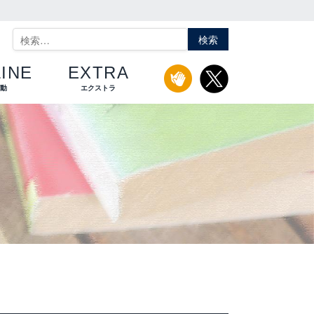
検
索:
INE
EXTRA
活動
エクストラ