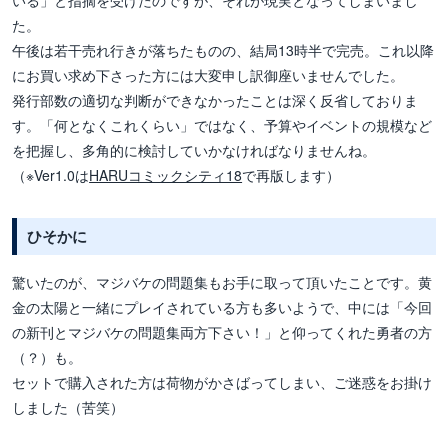
た。
午後は若干売れ行きが落ちたものの、結局13時半で完売。これ以降
にお買い求め下さった方には大変申し訳御座いませんでした。
発行部数の適切な判断ができなかったことは深く反省しておりま
す。「何となくこれくらい」ではなく、予算やイベントの規模など
を把握し、多角的に検討していかなければなりませんね。
（※Ver1.0は
HARUコミックシティ18
で再版します）
ひそかに
驚いたのが、マジバケの問題集もお手に取って頂いたことです。黄
金の太陽と一緒にプレイされている方も多いようで、中には「今回
の新刊とマジバケの問題集両方下さい！」と仰ってくれた勇者の方
（？）も。
セットで購入された方は荷物がかさばってしまい、ご迷惑をお掛け
しました（苦笑）