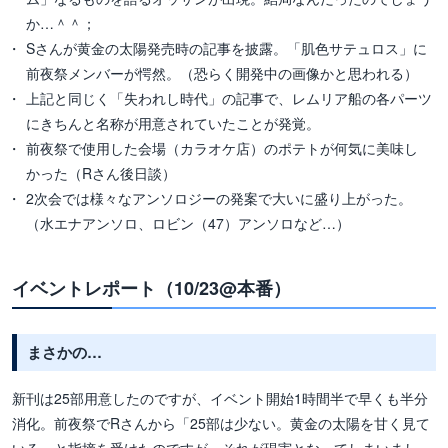
か…＾＾；
Sさんが黄金の太陽発売時の記事を披露。「肌色サテュロス」に
前夜祭メンバーが愕然。（恐らく開発中の画像かと思われる）
上記と同じく「失われし時代」の記事で、レムリア船の各パーツ
にきちんと名称が用意されていたことが発覚。
前夜祭で使用した会場（カラオケ店）のポテトが何気に美味し
かった（Rさん後日談）
2次会では様々なアンソロジーの発案で大いに盛り上がった。
（水エナアンソロ、ロビン（47）アンソロなど…）
イベントレポート（10/23@本番）
まさかの…
新刊は25部用意したのですが、イベント開始1時間半で早くも半分
消化。前夜祭でRさんから「25部は少ない。黄金の太陽を甘く見て
いる」と指摘を受けたのですが、それが現実となってしまいまし