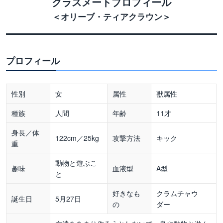
クラスメートプロフィール
＜オリーブ・ティアクラウン＞
プロフィール
性別
女
属性
獣属性
種族
人間
年齢
11才
身長／体
122cm／25kg
攻撃方法
キック
重
動物と遊ぶこ
趣味
血液型
A型
と
好きなも
クラムチャウ
誕生日
5月27日
の
ダー