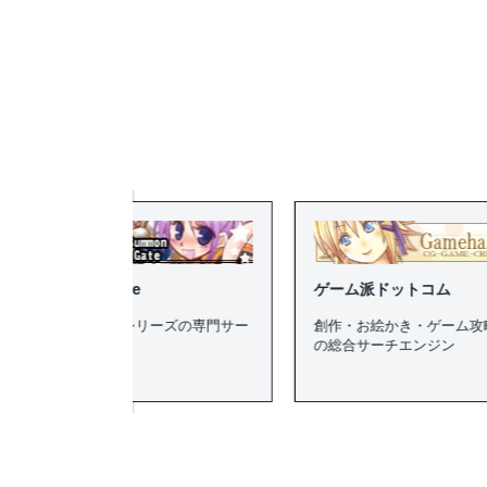
ate
ゲーム派ドットコム
F
トシリーズの専門サー
創作・お絵かき・ゲーム攻略全般
の総合サーチエンジン