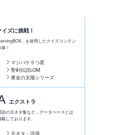
クイズに挑戦！
arningBOX」を使用したクイズコンテン
体操！
マジバケ５つ星
聖剣伝説LOM
黄金の太陽シリーズ
A
エクストラ
用語の元ネタ集など…データベースとは
掲載しております。
元ネタ・語源