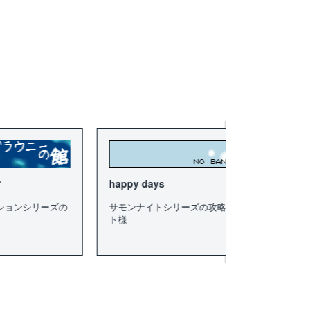
happy days
エグリア精霊セリフま
サモンナイトシリーズの攻略サイ
エグリアの精霊のセリ
ト様
ているサイト様