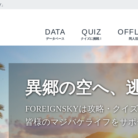
Y」
DATA
QUIZ
OFFL
データベース
クイズに挑戦！
同人
異郷の空へ、
FOREIGNSKYは攻略・ク
皆様のマジバケライフをサポ