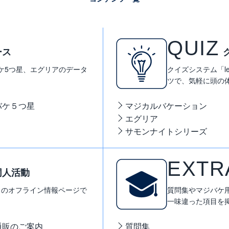
QUIZ
ース
ケ5つ星、エグリアのデータ
クイズシステム「le
ツで、気軽に頭の
バケ５つ星
マジカルバケーション
エグリア
サモンナイトシリーズ
EXTR
同人活動
Y」のオフライン情報ページで
質問集やマジバケ
一味違った項目を
通販のご案内
質問集