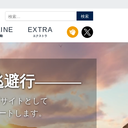
検
索:
INE
EXTRA
活動
エクストラ
逃避行―――
イズサイトとして
ートします。